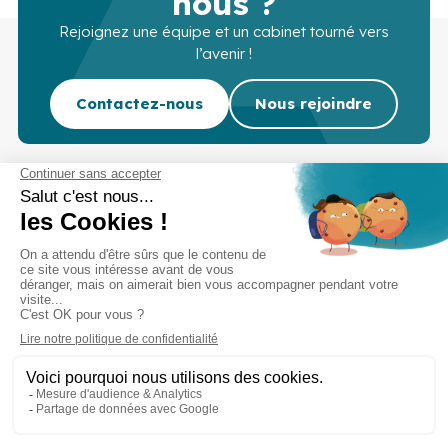
nous ?
Rejoignez une équipe et un cabinet tourné vers
l’avenir !
Contactez-nous
Nous rejoindre
Cabinet d’experts-comptables commissaires aux
comptes sur Lille, Lens et Douai
Services
Secteurs
Outils
Cabinet