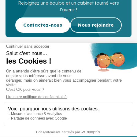
Rejoignez une équipe et un cabinet tourné vers
l’avenir !
Contactez-nous
Nous rejoindre
Cabinet d’experts-comptables commissaires aux
comptes sur Lille, Lens et Douai
Services
Secteurs
Outils
Cabinet
Recrutement
Actu