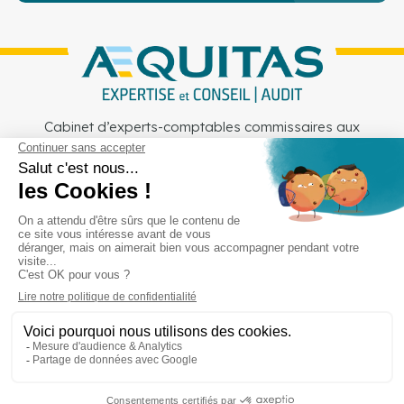
Cabinet d’experts-comptables commissaires aux
comptes sur Lille, Lens et Douai
Services
Secteurs
Outils
Cabinet
Recrutement
Actu
Rejoignez-nous
Mentions légales