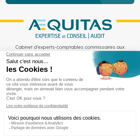
Cabinet d’experts-comptables commissaires aux
comptes sur Lille, Lens et Douai
Services
Secteurs
Outils
Cabinet
Recrutement
Actu
Rejoignez-nous
Mentions légales