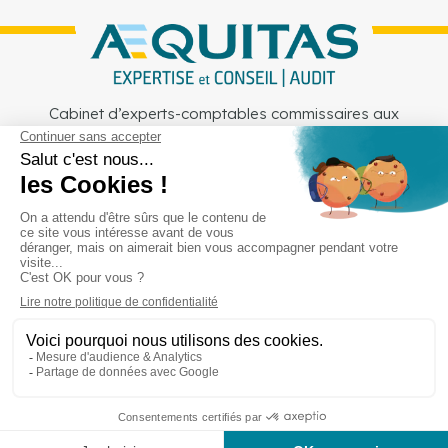
Cabinet d’experts-comptables commissaires aux
comptes sur Lille, Lens et Douai
Services
Secteurs
Outils
Cabinet
Recrutement
Actu
Rejoignez-nous
Mentions légales
Politique de confidentialité
Copyright © Aequitas 2023 fait avec ❤️ par wapiti