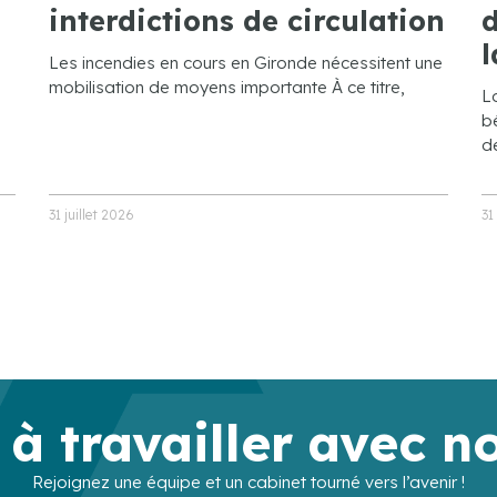
interdictions de circulation
d
l
Les incendies en cours en Gironde nécessitent une
mobilisation de moyens importante À ce titre,
L
bé
de
31 juillet 2026
31
 à travailler avec n
Rejoignez une équipe et un cabinet tourné vers l’avenir !