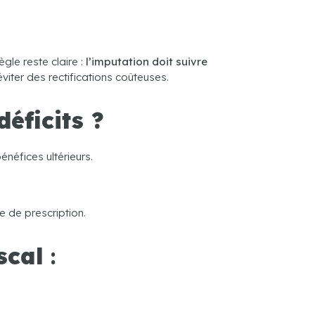
ègle reste claire :
l’imputation doit suivre
viter des rectifications coûteuses.
éficits ?
énéfices ultérieurs.
 de prescription.
scal
: