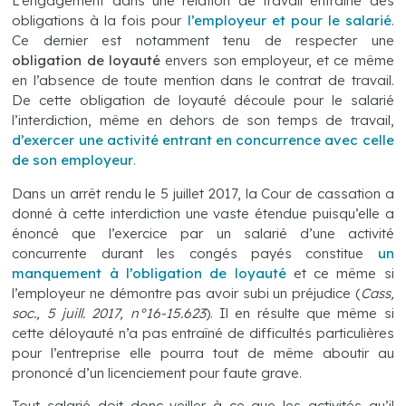
L’engagement dans une relation de travail entraîne des
obligations à la fois pour
l’employeur et pour le salarié
.
Ce dernier est notamment tenu de respecter une
obligation de loyauté
envers son employeur, et ce même
en l’absence de toute mention dans le contrat de travail.
De cette obligation de loyauté découle pour le salarié
l’interdiction, même en dehors de son temps de travail,
d’exercer une activité entrant en concurrence avec celle
de son employeur
.
Dans un arrêt rendu le 5 juillet 2017, la Cour de cassation a
donné à cette interdiction une vaste étendue puisqu’elle a
énoncé que l’exercice par un salarié d’une activité
concurrente durant les congés payés constitue
un
manquement à l’obligation de loyauté
et ce même si
l’employeur ne démontre pas avoir subi un préjudice (
Cass,
soc., 5 juill. 2017, n°16-15.623
). Il en résulte que même si
cette déloyauté n’a pas entraîné de difficultés particulières
pour l’entreprise elle pourra tout de même aboutir au
prononcé d’un licenciement pour faute grave.
Tout salarié doit donc veiller à ce que les activités qu’il