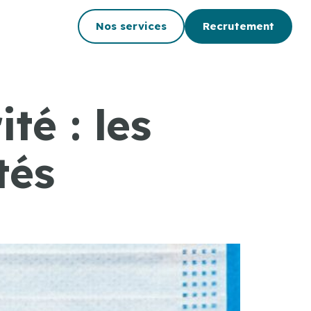
Nos services
Recrutement
té : les
tés