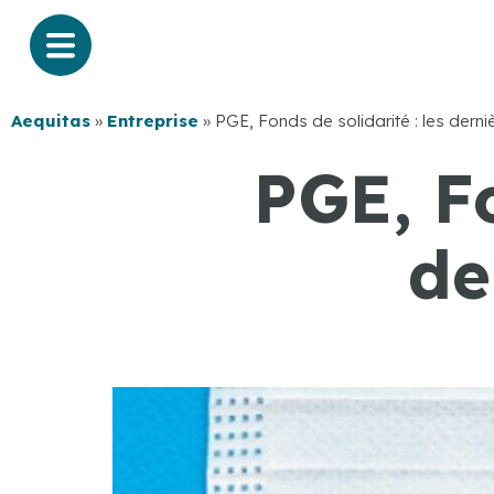
Aequitas
»
Entreprise
»
PGE, Fonds de solidarité : les derni
PGE, Fo
de