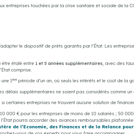
x entreprises touchées par la crise sanitaire et sociale de la 
adapter le dispositif de prêts garantis par l’État. Les entrepr
 être étalé entre
1 et 5 années supplémentaires
, avec des ta
l’État comprise.
ère
 une 1
période d’un an, où seuls les intérêts et le coût de la g
ces délais supplémentaires ne soient pas considérés comme un 
s si certaines entreprises ne trouvent aucune solution de finance
 10 000 € pour les entreprises de moins de 10 salariés ; 50 000 
s, l’État pourra accorder des avances remboursables plafonnées 
istère de l’Economie, des Finances et de la Relance pour
pprochez-vous de vos experts pour vous faire accompagner.