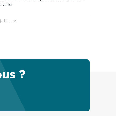
 veiller
 juillet 2026
ous ?