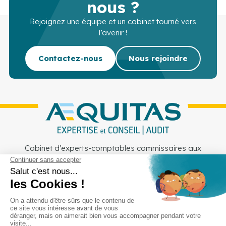
nous ?
Rejoignez une équipe et un cabinet tourné vers
l’avenir !
Contactez-nous
Nous rejoindre
Cabinet d’experts-comptables commissaires aux
comptes sur Lille, Lens et Douai
Services
Secteurs
Outils
Cabinet