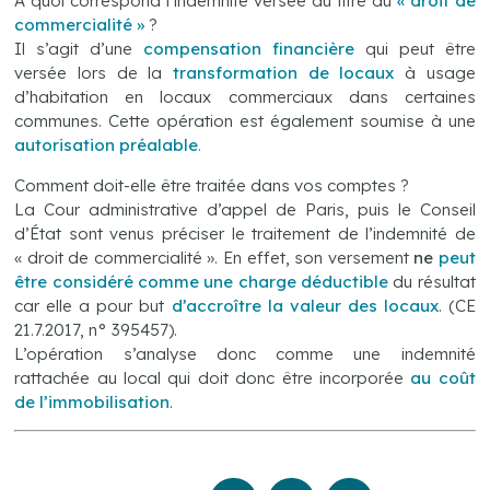
A quoi correspond l’indemnité versée au titre du
« droit de
commercialité »
?
Il s’agit d’une
compensation financière
qui peut être
versée lors de la
transformation de locaux
à usage
d’habitation en locaux commerciaux dans certaines
communes. Cette opération est également soumise à une
autorisation préalable
.
Comment doit-elle être traitée dans vos comptes ?
La Cour administrative d’appel de Paris, puis le Conseil
d’État sont venus préciser le traitement de l’indemnité de
« droit de commercialité ». En effet, son versement
ne
peut
être considéré comme une charge déductible
du résultat
car elle a pour but
d’accroître la valeur des locaux
. (CE
21.7.2017, n° 395457).
L’opération s’analyse donc comme une indemnité
rattachée au local qui doit donc être incorporée
au coût
de l’immobilisation
.