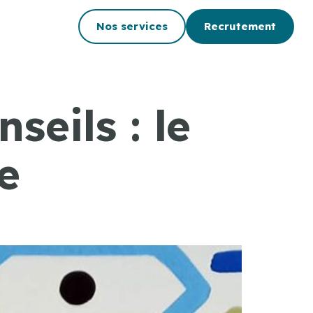
Nos services
Recrutement
seils : le
e