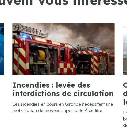
Incendies : levée des
C
interdictions de circulation
d
l
Les incendies en cours en Gironde nécessitent une
mobilisation de moyens importante À ce titre,
L
bé
de