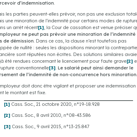
rcevoir d’indemnisation
.
is les parties peuvent-elles prévoir, non pas une exclusion total
is une minoration de l’indemnité pour certains modes de ruptur
ns un arrêt récent
[1]
, la Cour de cassation est venue préciser 
employeur ne peut pas prévoir une minoration de l’indemnité
s de démission
. Dans ce cas, la clause n’est toutefois pas
appée de nullité : seules les dispositions minorant la contreparti
nancière sont réputées non écrites. Des solutions similaires avaie
jà été rendues concernant le licenciement pour faute grave
[2]
e
 rupture conventionnelle
[3]
.
Le salarié peut ainsi demander le
rsement de l’indemnité de non-concurrence hors minoration
employeur doit donc être vigilant et proposer une indemnisation
nt le montant est fixe.
[1]
Cass. Soc., 21 octobre 2020, n°19-18.928
[2]
Cass. Soc., 8 avril 2010, n°08-43.586
[3]
Cass. Soc., 9 avril 2015, n°13-25.847