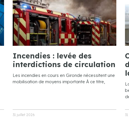
Incendies : levée des
C
interdictions de circulation
d
l
Les incendies en cours en Gironde nécessitent une
mobilisation de moyens importante À ce titre,
L
bé
de
31 juillet 2026
31