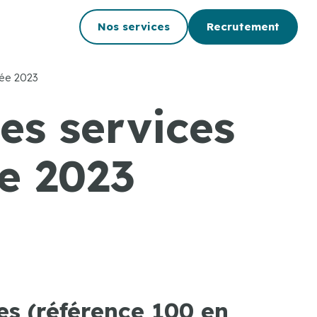
Nos services
Recrutement
née 2023
es services
e 2023
es (référence 100 en