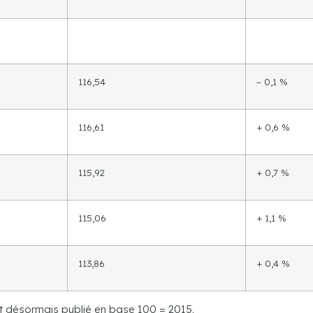
116,54
– 0,1 %
116,61
+ 0,6 %
115,92
+ 0,7 %
115,06
+ 1,1 %
113,86
+ 0,4 %
est désormais publié en base 100 = 2015.