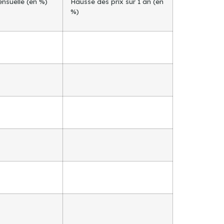
ensuelle (en %)
Hausse des prix sur 1 an (en
%)