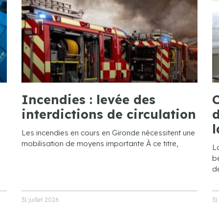
Incendies : levée des
C
interdictions de circulation
d
l
Les incendies en cours en Gironde nécessitent une
mobilisation de moyens importante À ce titre,
L
bé
de
31 juillet 2026
31