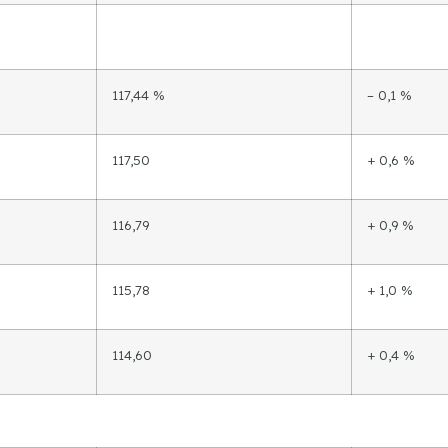
117,44 %
– 0,1 %
117,50
+ 0,6 %
116,79
+ 0,9 %
115,78
+ 1,0 %
114,60
+ 0,4 %