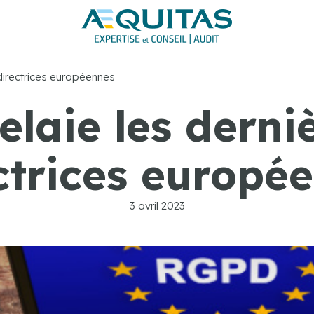
 directrices européennes
laie les derni
ctrices europé
3 avril 2023