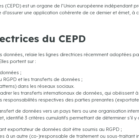
s (CEPD) est un organe de l’Union européenne indépendant prév
d’assurer une application cohérente de ce dernier et émet, à ce t
rectrices du CEPD
 données, relaie les lignes directrices récemment adoptées pa
les portent sur :
 données ;
 du RGPD et les transferts de données ;
tterns) dans les réseaux sociaux.
cadrer les transferts internationaux de données, qui obéissent à 
les responsabilités respectives des parties prenantes (exportate
ansfert de données vers un pays tiers ou une organisation intern
t, identifié 3 critères cumulatifs permettant de déterminer s’il y a
tant exportateur de données doit être soumis au RGPD ;
es à un autre (co-)responsable de traitement ou sous-traitant i