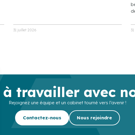
bé
de
31 juillet 2026
31
 à travailler avec n
Rejoignez une équipe et un cabinet tourné vers l’avenir !
Contactez-nous
Nous rejoindre