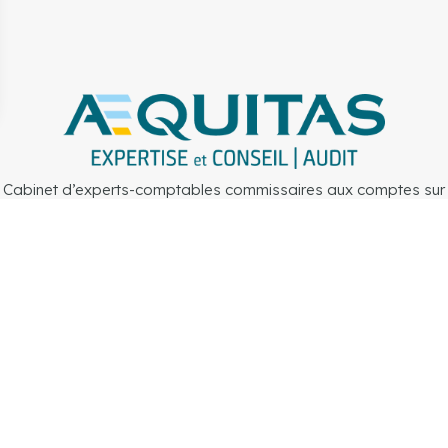
Cabinet d’experts-comptables commissaires aux comptes sur
Lille, Lens et Douai
Secteurs
Outils
Cabinet
Recrute
piti
Rejoignez-nous
Mentions légales
Politique de confidential