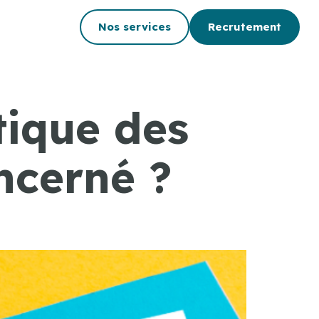
Nos services
Recrutement
tique des
ncerné ?