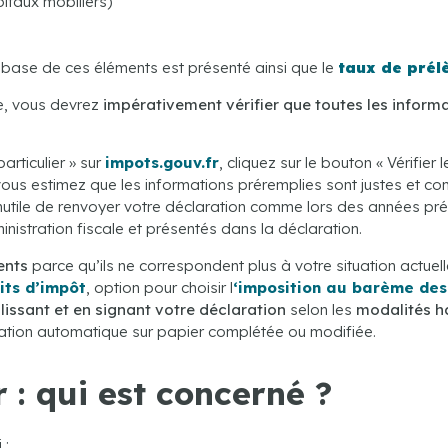
itaux mobiliers)
a base de ces éléments est présenté ainsi que le
taux de prél
ue, vous devrez
impérativement vérifier que toutes les inform
rticulier » sur
impots.gouv.fr
, cliquez sur le bouton « Vérifi
 vous estimez que les informations préremplies sont justes et c
utile de renvoyer votre déclaration comme lors des années pr
nistration fiscale et présentés dans la déclaration.
ents
parce qu’ils ne correspondent plus à votre situation actuell
its d’impôt
, option pour choisir l
‘imposition au barème des
lissant et en signant votre déclaration
selon les
modalités ha
aration automatique sur papier complétée ou modifiée.
 : qui est concerné ?
 :