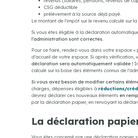
revenus (salaires, pensions, revenus de cap
CSG déductible
prélèvement à la source déjà payé.
Le montant de l’impôt sur le revenu calculé sur l
Si vous êtes éligible à la déclaration automatiq
l’administration sont correctes.
Pour ce faire, rendez-vous dans votre espace « pa
d’accueil de votre espace. Si après vérification,
déclaration sera automatiquement validée !
In
calculé sur la base des éléments connus de l’admi
Si vous avez besoin de modifier certains élém
charges, dépenses éligibles à
réductions/créd
devrez déclarer ces nouveaux éléments
en remp
par la déclaration papier, en renvoyant la décl
La déclaration papier
Vous êtes concerné par une déclaration papier si