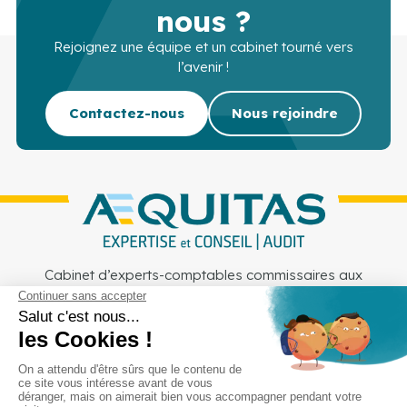
nous ?
Rejoignez une équipe et un cabinet tourné vers
l’avenir !
Contactez-nous
Nous rejoindre
Cabinet d’experts-comptables commissaires aux
comptes sur Lille, Lens et Douai
Services
Secteurs
Outils
Cabinet