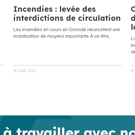
Incendies : levée des
C
interdictions de circulation
d
l
Les incendies en cours en Gironde nécessitent une
mobilisation de moyens importante À ce titre,
L
bé
de
31 juillet 2026
31
 à travailler avec n