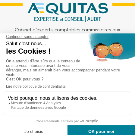
Cabinet d’experts-comptables commissaires aux
comptes sur Lille, Lens et Douai
Services
Secteurs
Outils
Cabinet
Recrutement
Actu
Rejoignez-nous
Mentions légales
Politique de confidentialité
Copyright © Aequitas 2023 fait avec ❤️ par wapiti