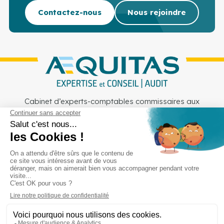
Contactez-nous
Nous rejoindre
Cabinet d’experts-comptables commissaires aux
comptes sur Lille, Lens et Douai
Services
Secteurs
Outils
Cabinet
Recrutement
Actu