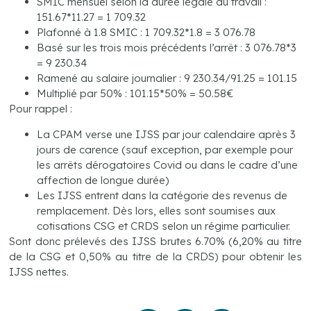
SMIC mensuel selon la durée légale du travail :
151.67*11.27 = 1 709.32
Plafonné à 1.8 SMIC : 1 709.32*1.8 = 3 076.78
​Basé sur les trois mois précédents l’arrêt : 3 076.78*3
= 9 230.34
Ramené au salaire journalier : 9 230.34/91.25 = 101.15
Multiplié par 50% : 101.15*50% = 50.58€
Pour rappel :
La CPAM verse une IJSS par jour calendaire après 3
jours de carence (sauf exception, par exemple pour
les arrêts dérogatoires Covid ou dans le cadre d’une
affection de longue durée)
Les IJSS entrent dans la catégorie des revenus de
remplacement. Dès lors, elles sont soumises aux
cotisations CSG et CRDS selon un régime particulier.
Sont donc prélevés des IJSS brutes 6.70% (6,20% au titre
de la CSG et 0,50% au titre de la CRDS) pour obtenir les
IJSS nettes.