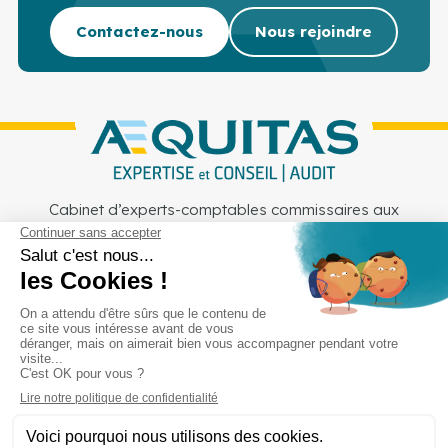
Contactez-nous
Nous rejoindre
Cabinet d’experts-comptables commissaires aux
comptes sur Lille, Lens et Douai
Services
Secteurs
Outils
Cabinet
Recrutement
Actu