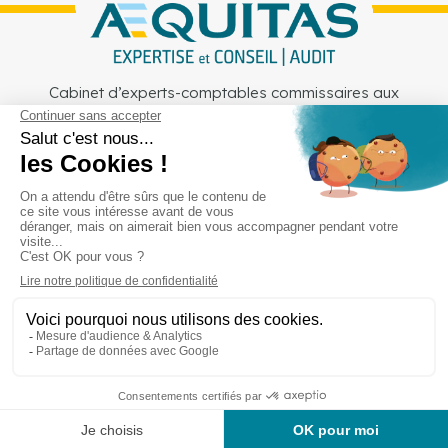
Cabinet d’experts-comptables commissaires aux
comptes sur Lille, Lens et Douai
Services
Secteurs
Outils
Cabinet
Recrutement
Actu
Rejoignez-nous
Mentions légales
Politique de confidentialité
Copyright © Aequitas 2023 fait avec ❤️ par wapiti