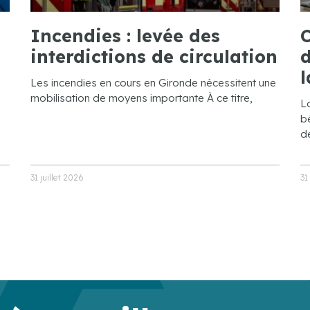
Incendies : levée des
C
interdictions de circulation
d
l
Les incendies en cours en Gironde nécessitent une
mobilisation de moyens importante À ce titre,
L
bé
de
31 juillet 2026
31