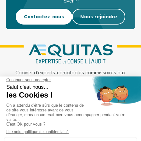
l’avenir !
Contactez-nous
Nous rejoindre
Cabinet d’experts-comptables commissaires aux
comptes sur Lille, Lens et Douai
Services
Secteurs
Outils
Cabinet
Recrutement
Actu