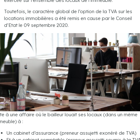
exercée sur l’ensemble des locaux de l’immeuble.
Toutefois, le caractère global de l’option de la TVA sur les
locations immobilières a été remis en cause par le Conseil
d’Etat le 09 septembre 2020.
ite à une affaire où le bailleur louait ses locaux (dans un même
meuble) à :
Un cabinet d’assurance (preneur assujetti exonéré de TVA)
Et à un cabinet comptable (preneur assujetti soumis à la TVA