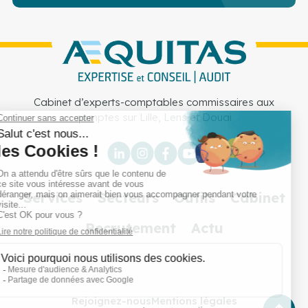
Cabinet d’experts-comptables commissaires aux
comptes sur Lille, Lens et Douai
Services
Secteurs
Outils
Cabinet
Recrutement
Actu
Rejoignez-nous
Mentions légales