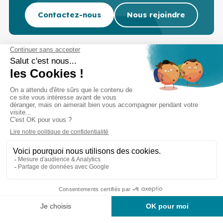
Contactez-nous
Nous rejoindre
Cabinet d’experts-comptables commissaires aux
comptes sur Lille, Lens et Douai
Services
Secteurs
Outils
Cabinet
Recrutement
Actu