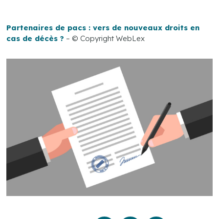
Partenaires de pacs : vers de nouveaux droits en
cas de décès ?
– © Copyright WebLex