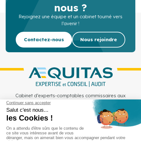
nous ?
Rejoignez une équipe et un cabinet tourné vers
l’avenir !
Contactez-nous
Nous rejoindre
Cabinet d’experts-comptables commissaires aux
comptes sur Lille, Lens et Douai
Services
Secteurs
Outils
Cabinet