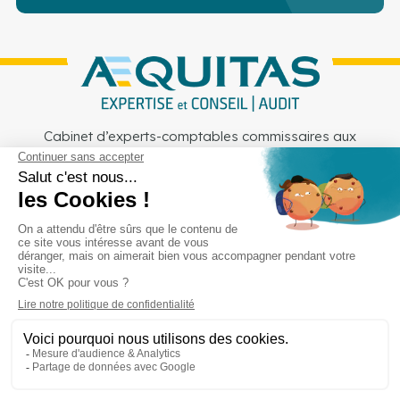
Cabinet d’experts-comptables commissaires aux
comptes sur Lille, Lens et Douai
Services
Secteurs
Outils
Cabinet
Recrutement
Actu
Rejoignez-nous
Mentions légales