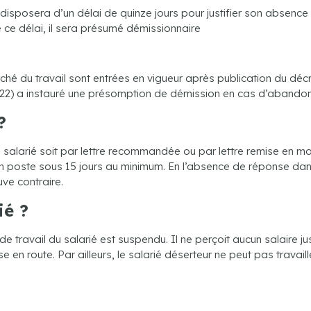
isposera d’un délai de quinze jours pour justifier son absence
 ce délai, il sera présumé démissionnaire
ché du travail sont entrées en vigueur après publication du déc
2) a instauré une présomption de démission en cas d’abandon 
?
salarié soit par lettre recommandée ou par lettre remise en ma
on poste sous 15 jours au minimum. En l’absence de réponse dans 
ve contraire.
ié ?
 travail du salarié est suspendu. Il ne perçoit aucun salaire ju
n route. Par ailleurs, le salarié déserteur ne peut pas travaill