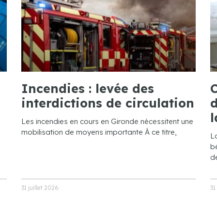
Incendies : levée des
C
interdictions de circulation
d
l
Les incendies en cours en Gironde nécessitent une
mobilisation de moyens importante À ce titre,
L
bé
de
31 juillet 2026
31