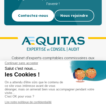
l’avenir !
Contactez-nous
Nous rejoindre
Cabinet d’experts-comptables commissaires aux
comptes sur Lille, Lens et Douai
Services
Secteurs
Outils
Cabinet
Recrutement
Actu