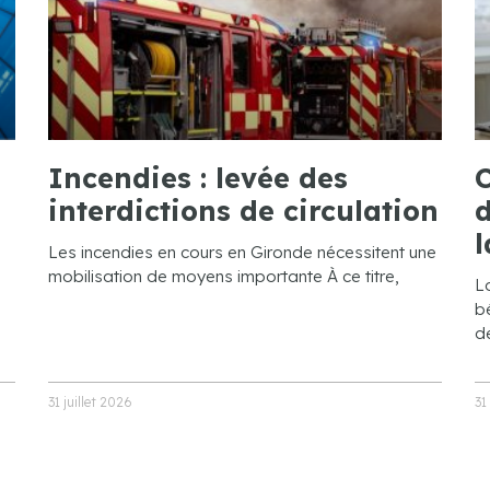
Incendies : levée des
C
interdictions de circulation
d
l
Les incendies en cours en Gironde nécessitent une
mobilisation de moyens importante À ce titre,
L
bé
de
31 juillet 2026
31