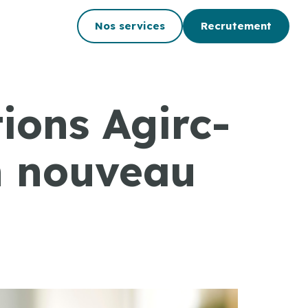
Nos services
Recrutement
ions Agirc-
un nouveau