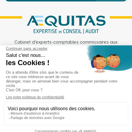
Cabinet d’experts-comptables commissaires aux
comptes sur Lille, Lens et Douai
Services
Secteurs
Outils
Cabinet
Recrutement
Actu
Rejoignez-nous
Mentions légales