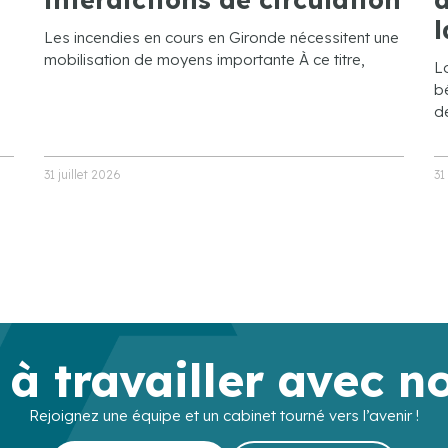
l
Les incendies en cours en Gironde nécessitent une
mobilisation de moyens importante À ce titre,
L
bé
de
31 juillet 2026
31
 à travailler avec n
Rejoignez une équipe et un cabinet tourné vers l’avenir !