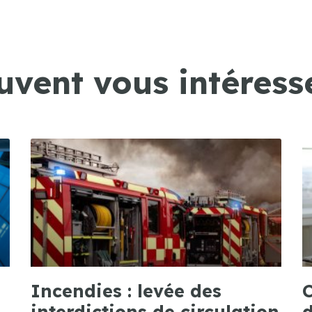
uvent vous intéresse
Incendies : levée des
C
interdictions de circulation
d