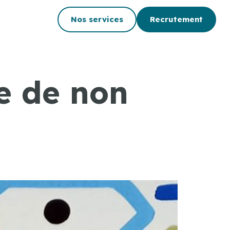
Nos services
Recrutement
e de non