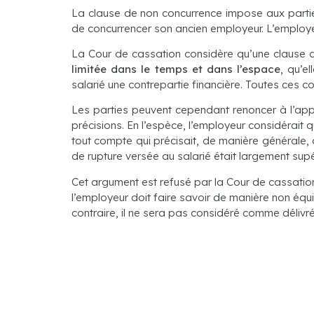
La clause de non concurrence impose aux parties u
de concurrencer son ancien employeur. L’employeur
La Cour de cassation considère qu’une clause de n
limitée dans le temps et dans l’espace
, qu’e
salarié une contrepartie financière. Toutes ces c
Les parties peuvent cependant renoncer à l’appl
précisions. En l’espèce, l’employeur considérait
tout compte qui précisait, de manière générale, q
de rupture versée au salarié était largement supér
Cet argument est refusé par la Cour de cassation
l’employeur doit faire savoir de manière non équ
contraire, il ne sera pas considéré comme délivr