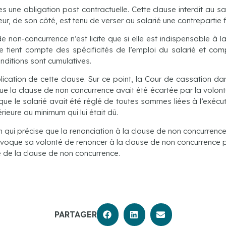
ne obligation post contractuelle. Cette clause interdit au sala
, de son côté, est tenu de verser au salarié une contrepartie f
on-concurrence n’est licite que si elle est indispensable à la 
lle tient compte des spécificités de l’emploi du salarié et co
onditions sont cumulatives.
ication de cette clause. Sur ce point, la Cour de cassation da
 que la clause de non concurrence avait été écartée par la volon
ue le salarié avait été réglé de toutes sommes liées à l’exécutio
ieure au minimum qui lui était dû.
 qui précise que la renonciation à la clause de non concurrenc
ivoque sa volonté de renoncer à la clause de non concurrence p
é de la clause de non concurrence.
PARTAGER