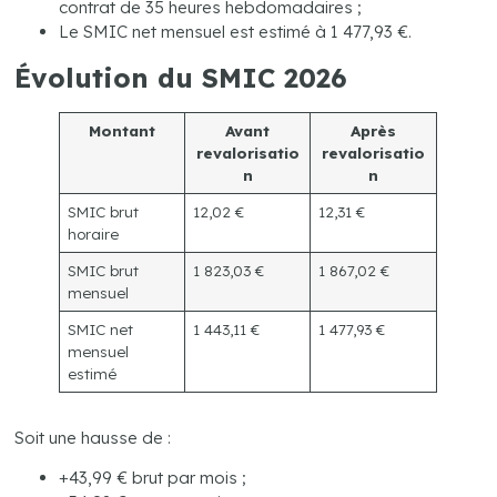
contrat de 35 heures hebdomadaires ;
Le SMIC net mensuel est estimé à 1 477,93 €.
Évolution du SMIC 2026
Montant
Avant
Après
revalorisatio
revalorisatio
n
n
SMIC brut
12,02 €
12,31 €
horaire
SMIC brut
1 823,03 €
1 867,02 €
mensuel
SMIC net
1 443,11 €
1 477,93 €
mensuel
estimé
Soit une hausse de :
+43,99 € brut par mois ;