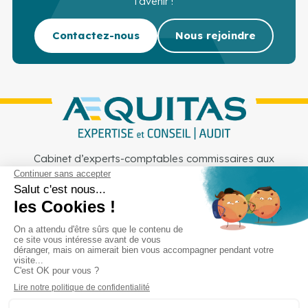
l’avenir !
Contactez-nous
Nous rejoindre
Cabinet d’experts-comptables commissaires aux
comptes sur Lille, Lens et Douai
Services
Secteurs
Outils
Cabinet
Recrutement
Actu