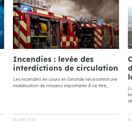
Incendies : levée des
C
interdictions de circulation
d
l
Les incendies en cours en Gironde nécessitent une
mobilisation de moyens importante À ce titre,
L
bé
de
31 juillet 2026
31