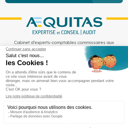
Cabinet d’experts-comptables commissaires aux
comptes sur Lille, Lens et Douai
Services
Secteurs
Outils
Cabinet
Recrutement
Actu
Rejoignez-nous
Mentions légales