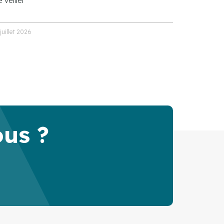
 veiller
 juillet 2026
ous ?