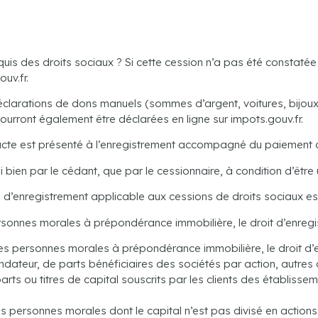
quis des droits sociaux ? Si cette cession n’a pas été constaté
ouv.fr.
déclarations de dons manuels (sommes d’argent, voitures, bijoux
ourront également être déclarées en ligne sur impots.gouv.fr.
acte est présenté à l’enregistrement accompagné du paiement des
 bien par le cédant, que par le cessionnaire, à condition d’être u
ts d’enregistrement applicable aux cessions de droits sociaux est 
rsonnes morales à prépondérance immobilière, le droit d’enregi
es personnes morales à prépondérance immobilière, le droit d’e
ondateur, de parts bénéficiaires des sociétés par action, autre
ts ou titres de capital souscrits par les clients des établissem
s personnes morales dont le capital n’est pas divisé en actions