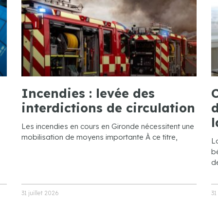
Incendies : levée des
C
interdictions de circulation
d
l
Les incendies en cours en Gironde nécessitent une
mobilisation de moyens importante À ce titre,
L
bé
de
31 juillet 2026
31