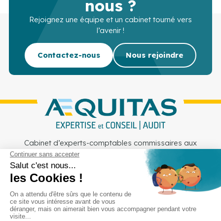
nous ?
Rejoignez une équipe et un cabinet tourné vers
l’avenir !
Contactez-nous
Nous rejoindre
Cabinet d’experts-comptables commissaires aux
comptes sur Lille, Lens et Douai
Services
Secteurs
Outils
Cabinet