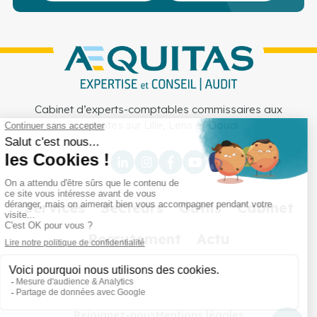
Cabinet d’experts-comptables commissaires aux
comptes sur Lille, Lens et Douai
Services
Secteurs
Outils
Cabinet
Recrutement
Actu
Rejoignez-nous
Mentions légales