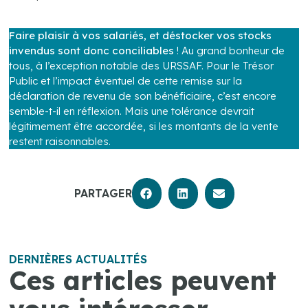
.
Faire plaisir à vos salariés, et déstocker vos stocks
invendus sont donc conciliables
! Au grand bonheur de
tous, à l’exception notable des URSSAF. Pour le Trésor
Public et l’impact éventuel de cette remise sur la
déclaration de revenu de son bénéficiaire, c’est encore
semble-t-il en réflexion. Mais une tolérance devrait
légitimement être accordée, si les montants de la vente
restent raisonnables.
PARTAGER
DERNIÈRES ACTUALITÉS
Ces articles peuvent