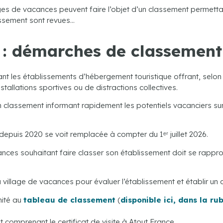
ges de vacances peuvent faire l’objet d’un classement permettant
ssement sont revues…
 : démarches de classement
t les établissements d’hébergement touristique offrant, selon u
allations sportives ou de distractions collectives.
n classement informant rapidement les potentiels vacanciers s
epuis 2020 se voit remplacée à compter du 1ᵉʳ juillet 2026.
acances souhaitant faire classer son établissement doit se rappr
.
village de vacances pour évaluer l’établissement et établir un c
mité au
tableau de classement
(
disponible ici, dans la ru
omprenant le certificat de visite à Atout France.