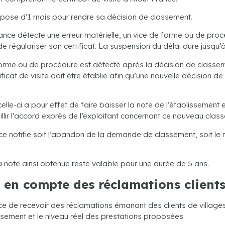
spose d’1 mois pour rendre sa décision de classement.
nce détecte une erreur matérielle, un vice de forme ou de procéd
 régulariser son certificat. La suspension du délai dure jusqu’à
 forme ou de procédure est détecté après la décision de classem
ificat de visite doit être établie afin qu’une nouvelle décision 
 celle-ci a pour effet de faire baisser la note de l’établisseme
cueillir l’accord exprès de l’exploitant concernant ce nouveau clas
ce notifie soit l’abandon de la demande de classement, soit le re
 note ainsi obtenue reste valable pour une durée de 5 ans.
e en compte des réclamations client
ce de recevoir des réclamations émanant des clients de village
issement et le niveau réel des prestations proposées.