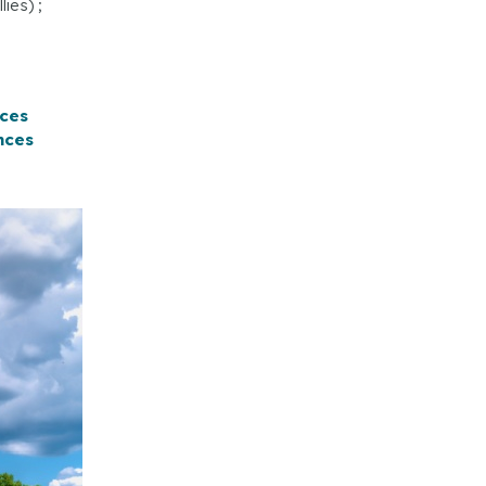
ies) ;
nces
nces