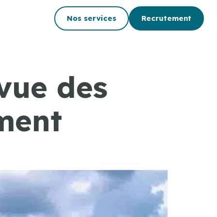
Nos services
Recrutement
evue des
ment