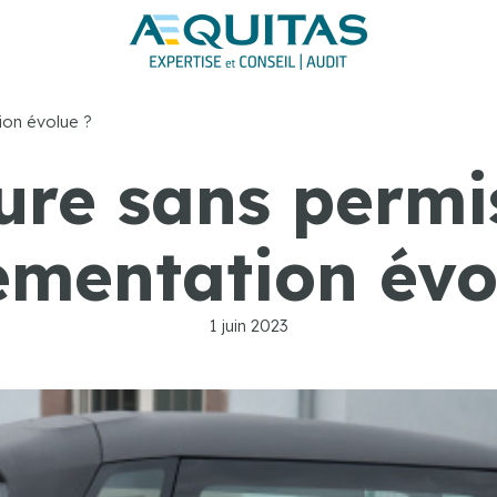
ion évolue ?
ure sans permis
ementation évo
1 juin 2023