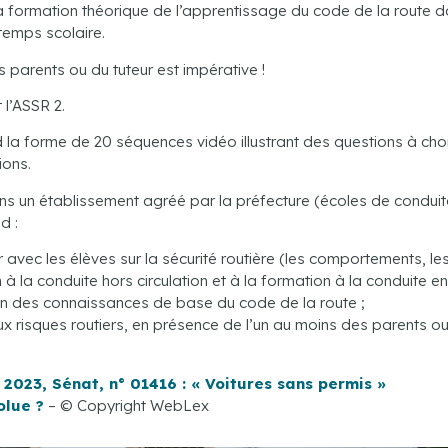
i la formation théorique de l’apprentissage du code de la route do
temps scolaire.
es parents ou du tuteur est impérative !
 l’ASSR 2.
la forme de 20 séquences vidéo illustrant des questions à choix
ions.
ans un établissement agréé par la préfecture (écoles de conduite
d :
vec les élèves sur la sécurité routière (les comportements, les ri
la conduite hors circulation et à la formation à la conduite en c
ion des connaissances de base du code de la route ;
ux risques routiers, en présence de l’un au moins des parents ou
2023, Sénat, n° 01416 : « Voitures sans permis »
olue ?
– © Copyright WebLex