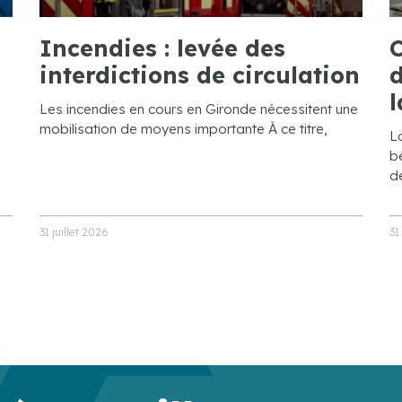
Incendies : levée des
C
interdictions de circulation
d
l
Les incendies en cours en Gironde nécessitent une
mobilisation de moyens importante À ce titre,
L
bé
de
31 juillet 2026
31