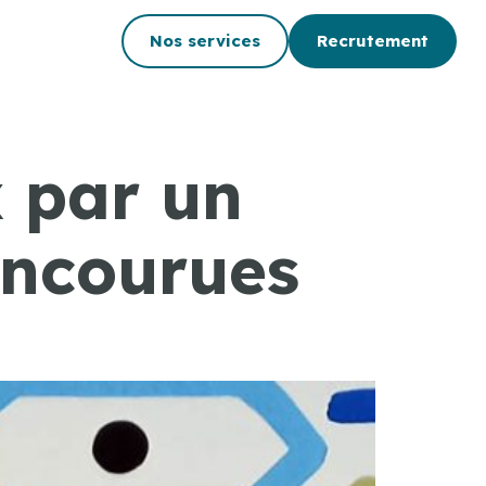
Nos services
Recrutement
 par un
encourues