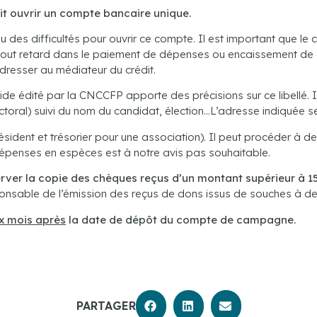
it ouvrir un compte bancaire unique.
 des difficultés pour ouvrir ce compte. Il est important que l
 tout retard dans le paiement de dépenses ou encaissement de d
dresser au médiateur du crédit.
 guide édité par la CNCCFP apporte des précisions sur ce libell
toral) suivi du nom du candidat, élection…L’adresse indiquée s
ésident et trésorier pour une association). Il peut procéder à 
dépenses en espèces est à notre avis pas souhaitable.
rver la copie des chèques reçus d’un montant supérieur à 1
sable de l’émission des reçus de dons issus de souches à de
ix mois après
la date de dépôt du compte de campagne.
PARTAGER