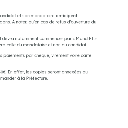
e candidat et son mandataire
anticipent
ons. A noter, qu’en cas de refus d’ouverture du
é. Il devra notamment commencer par « Mand FI »
era celle du mandataire et non du candidat.
des paiements par chèque, virement voire carte
50€
. En effet, les copies seront annexées au
mander à la Préfecture.