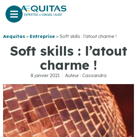
Aequitas
»
Entreprise
»
Soft skills : l’atout charme !
Soft skills : l’atout
charme !
8 janvier 2021
Auteur :
Cassandra