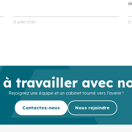
de
31 juillet 2026
31
 à travailler avec n
Rejoignez une équipe et un cabinet tourné vers l’avenir !
Contactez-nous
Nous rejoindre