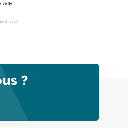
 veiller
 juillet 2026
ous ?